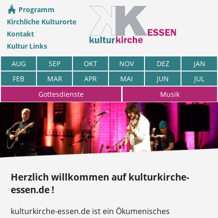
Programm
Kirchliche Kulturorte
Kontakt
Kultur Links
AUG
SEP
OKT
NOV
DEZ
JAN
FEB
MAR
APR
MAI
JUN
JUL
Gottesdienste
Musik
Herzlich willkommen auf kulturkirche-
essen.de !
kulturkirche-essen.de ist ein Ökumenisches