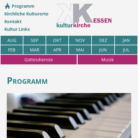
Programm
Kirchliche Kulturorte
Kontakt
Kultur Links
AUG
SEP
OKT
NOV
DEZ
JAN
FEB
MAR
APR
MAI
JUN
JUL
Gottesdienste
Musik
Programm